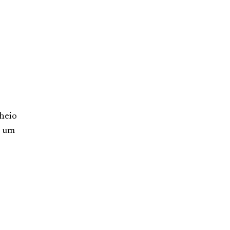
cheio
r um