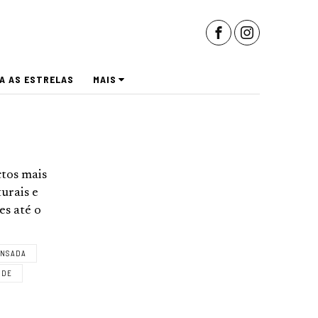
A AS ESTRELAS
MAIS
ctos mais
urais e
es até o
ENSADA
ADE