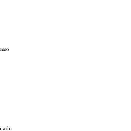
esso
onado