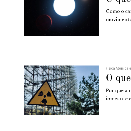
Como o cam
movimento 
Física Atômica 
O que
Por que a 
ionizante 