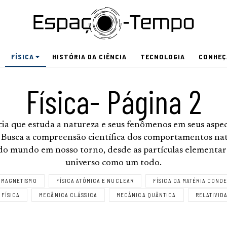
FÍSICA
HISTÓRIA DA CIÊNCIA
TECNOLOGIA
CONHEÇ
Física
- Página 2
cia que estuda a natureza e seus fenômenos em seus aspe
. Busca a compreensão científica dos comportamentos nat
do mundo em nosso torno, desde as partículas elementar
universo como um todo.
OMAGNETISMO
FÍSICA ATÔMICA E NUCLEAR
FÍSICA DA MATÉRIA COND
FÍSICA
MECÂNICA CLÁSSICA
MECÂNICA QUÂNTICA
RELATIVID