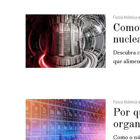
Física Atômica 
Como 
nucle
Descubra c
que alimen
Física Atômica 
Por q
organ
Como o núm