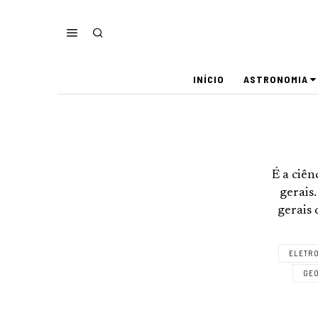
INÍCIO
ASTRONOMIA
É a ciên
gerais
gerais 
ELETR
GEO