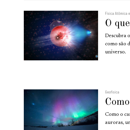
Física Atômica 
O que
Descubra o
como são d
universo.
Geofísica
Como 
Como o cam
auroras, u