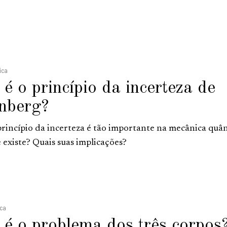
ica
 é o princípio da incerteza de
nberg?
princípio da incerteza é tão importante na mecânica quân
 existe? Quais suas implicações?
ica
 é o problema dos três corpos