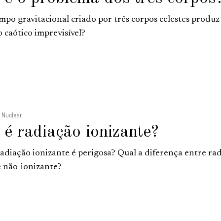
po gravitacional criado por três corpos celestes produ
caótico imprevisível?
e Nuclear
 é radiação ionizante?
radiação ionizante é perigosa? Qual a diferença entre ra
e não-ionizante?