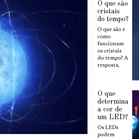
O que são
cristais
do tempo?
O que são e
como
funcionam
os cristais
do tempo? A
resposta,
O que
determina
a cor de
um LED?
Os LEDs
podem