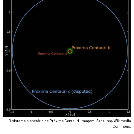
O sistema planetário de Próxima Centauri. Imagem: Szczureq/Wikimedia
Commons.