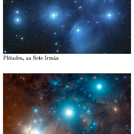
Plêiades, as Sete Irmãs