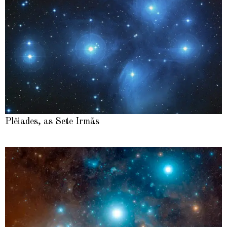
Plêiades, as Sete Irmãs