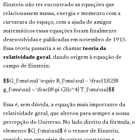
Einstein não ter encontrado as equações que
relacionassem massa, energia e momento com a
curvatura do espaço, com a ajuda de amigos
matemáticos essas equações foram finalmente
desenvolvidas e publicadas em novembro de 1915.
Essa teoria passaria a se chamar
teoria da
relatividade geral
, dando origem à equação de
campo de Einstein:
$$G_{\mu\nu} \equiv R_{\mu\nu} – \frac{1}{2}R
g_{\mu\nu} = \frac{8\pi G}{c^4} T_{\mu\nu}$$
Essa é, sem dúvida, a equação mais importante da
relatividade geral, que alterou para sempre a nossa
percepção do Universo. No lado direito da fórmula, o
elemento $G_{\mu\nu}$ é o tensor de Einstein,