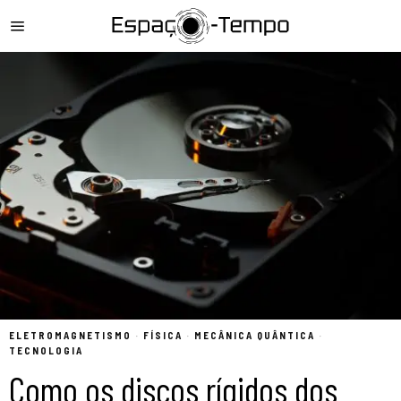
ELETROMAGNETISMO
·
FÍSICA
·
MECÂNICA QUÂNTICA
·
TECNOLOGIA
Como os discos rígidos dos